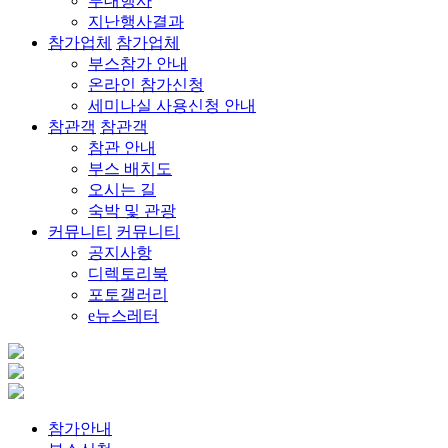
부대행사
지난행사결과
참가업체
참가업체
부스참가 안내
온라인 참가신청
세미나실 사용신청 안내
참관객
참관객
참관 안내
부스 배치도
오시는 길
숙박 및 관광
커뮤니티
커뮤니티
공지사항
디렉토리북
포토갤러리
e뉴스레터
참가안내